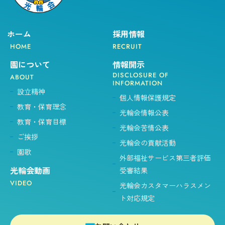
ホーム
採用情報
HOME
RECRUIT
園について
情報開示
DISCLOSURE OF
ABOUT
INFORMATION
設立精神
個人情報保護規定
教育・保育理念
光輪会情報公表
教育・保育目標
光輪会苦情公表
ご挨拶
光輪会の貢献活動
園歌
外部福祉サービス第三者評価
光輪会動画
受審結果
VIDEO
光輪会カスタマーハラスメン
ト対応規定