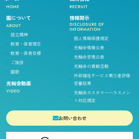
HOME
RECRUIT
園について
情報開示
DISCLOSURE OF
ABOUT
INFORMATION
設立精神
個人情報保護規定
教育・保育理念
光輪会情報公表
教育・保育目標
光輪会苦情公表
ご挨拶
光輪会の貢献活動
園歌
外部福祉サービス第三者評価
光輪会動画
受審結果
VIDEO
光輪会カスタマーハラスメン
ト対応規定
お問い合わせ